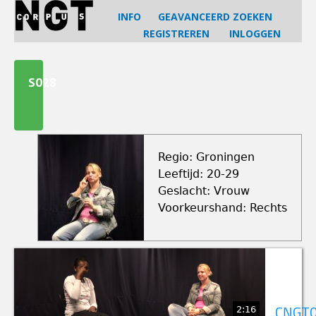
Jump
INFO
GEAVANCEERD ZOEKEN
to
REGISTREREN
INLOGGEN
navigation
Back
to
S028
top
Regio: Groningen
Leeftijd: 20-29
Geslacht: Vrouw
Voorkeurshand: Rechts
2:16
CNGT