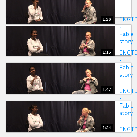
CNGT
1:26
-
Fable
story
1:15
CNGT
-
Fable
story
1:47
CNGT
-
Fable
story
1:34
CNGT
-