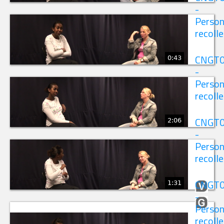
-
Person
recolle
0:43
CNGT
-
Person
recolle
2:06
CNGT
-
Person
recolle
1:31
CNGT
-
Person
recolle