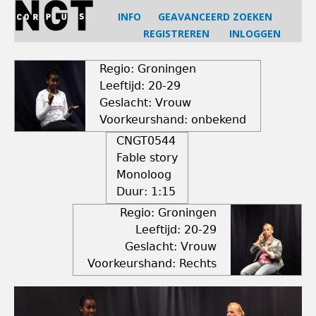
Jump
INFO
GEAVANCEERD ZOEKEN
to
REGISTREREN
INLOGGEN
navigation
Back
to
Regio: Groningen
top
Leeftijd: 20-29
Geslacht: Vrouw
Voorkeurshand: onbekend
CNGT0544
Fable story
Monoloog
Duur:
1:15
Regio: Groningen
Leeftijd: 20-29
Geslacht: Vrouw
Voorkeurshand: Rechts