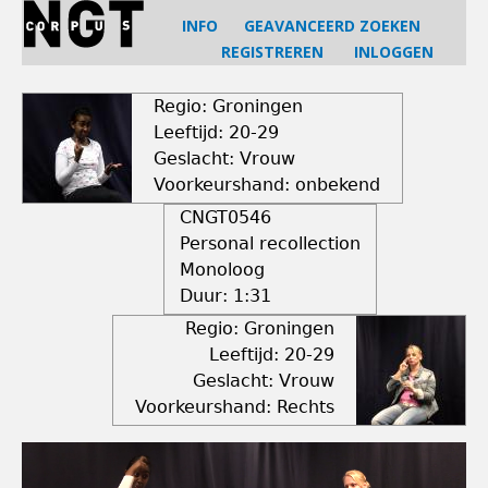
Jump
INFO
GEAVANCEERD ZOEKEN
to
REGISTREREN
INLOGGEN
navigation
Back
to
Regio: Groningen
top
Leeftijd: 20-29
Geslacht: Vrouw
Voorkeurshand: onbekend
CNGT0546
Personal recollection
Monoloog
Duur:
1:31
Regio: Groningen
Leeftijd: 20-29
Geslacht: Vrouw
Voorkeurshand: Rechts