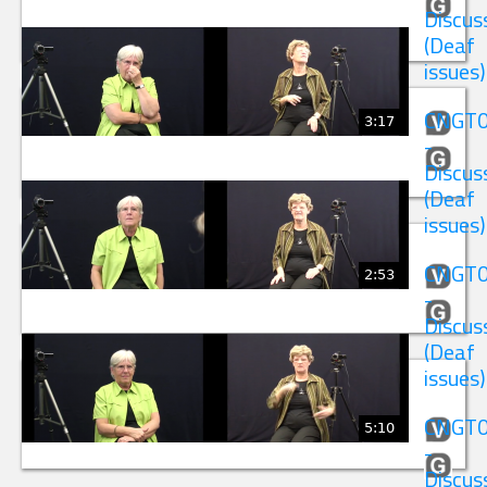
Discus
(Deaf
issues)
CNGT
3:17
-
Discus
(Deaf
issues)
CNGT
2:53
-
Discus
(Deaf
issues)
CNGT
5:10
-
Discus