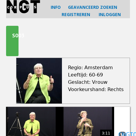
Jump
INFO
GEAVANCEERD ZOEKEN
to
REGISTREREN
INLOGGEN
navigation
Back
to
S003
top
Regio: Amsterdam
Leeftijd: 60-69
Geslacht: Vrouw
Voorkeurshand: Rechts
3:11
CNGT