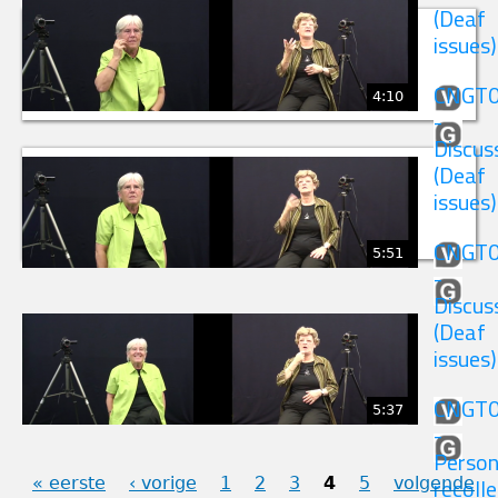
(Deaf
issues)
CNGT
4:10
-
Discus
(Deaf
issues)
CNGT
5:51
-
Discus
(Deaf
PAGINA'S
issues)
CNGT
5:37
-
Person
« eerste
‹ vorige
1
2
3
4
5
volgende
recolle