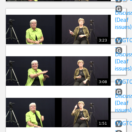
-
Discus
(Deaf
issues)
CNGT
3:23
-
Discus
(Deaf
issues)
CNGT
3:08
-
Discus
(Deaf
issues)
CNGT
1:51
-