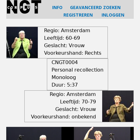
Jump
INFO
GEAVANCEERD ZOEKEN
to
REGISTREREN
INLOGGEN
navigation
Back
to
Regio: Amsterdam
top
Leeftijd: 60-69
Geslacht: Vrouw
Voorkeurshand: Rechts
CNGT0004
Personal recollection
Monoloog
Duur:
5:37
Regio: Amsterdam
Leeftijd: 70-79
Geslacht: Vrouw
Voorkeurshand: onbekend