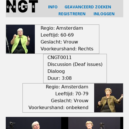
Jump
INFO
GEAVANCEERD ZOEKEN
to
REGISTREREN
INLOGGEN
navigation
Back
to
Regio: Amsterdam
top
Leeftijd: 60-69
Geslacht: Vrouw
Voorkeurshand: Rechts
CNGT0011
Discussion (Deaf issues)
Dialoog
Duur:
3:08
Regio: Amsterdam
Leeftijd: 70-79
Geslacht: Vrouw
Voorkeurshand: onbekend