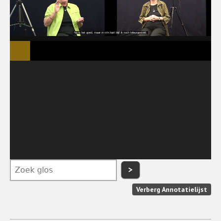
>
Verberg Annotatielijst