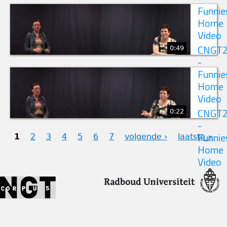
Funnie
Home
Video
0:49
CNGT
-
Funnie
Home
Video
0:22
CNGT
-
1
2
3
4
5
6
7
volgende ›
laatste »
Funnie
Home
PAGINA'S
Video