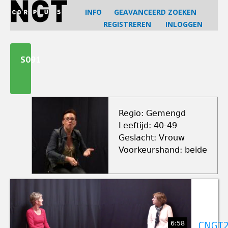
Jump
INFO
GEAVANCEERD ZOEKEN
to
REGISTREREN
INLOGGEN
navigation
Back
to
S091
top
Regio: Gemengd
Leeftijd: 40-49
Geslacht: Vrouw
Voorkeurshand: beide
6:58
CNGT