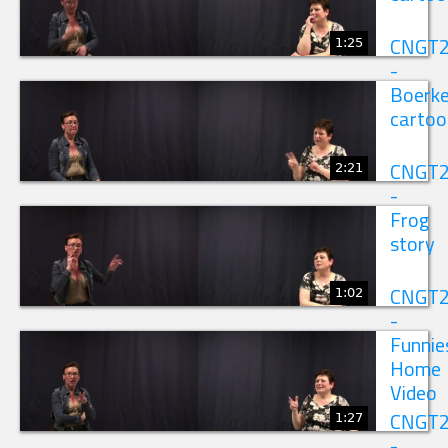
1:25
CNGT
-
Boerk
cartoo
2:21
CNGT
-
Frog
story
1:02
CNGT
-
Funnie
Home
Video
1:27
CNGT
-