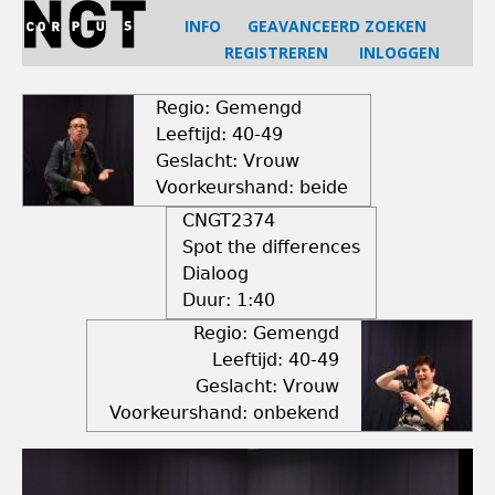
Jump
INFO
GEAVANCEERD ZOEKEN
to
REGISTREREN
INLOGGEN
navigation
Back
to
Regio: Gemengd
top
Leeftijd: 40-49
Geslacht: Vrouw
Voorkeurshand: beide
CNGT2374
Spot the differences
Dialoog
Duur:
1:40
Regio: Gemengd
Leeftijd: 40-49
Geslacht: Vrouw
Voorkeurshand: onbekend