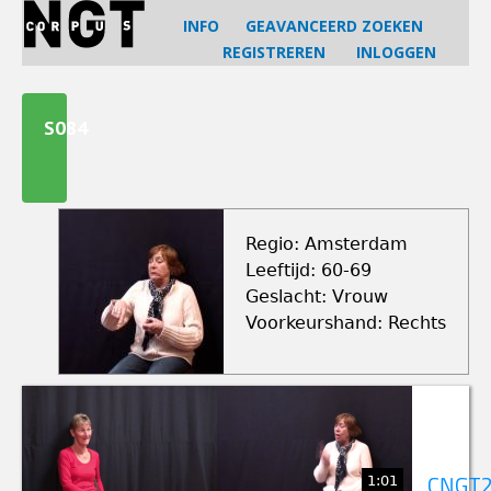
Jump
INFO
GEAVANCEERD ZOEKEN
to
REGISTREREN
INLOGGEN
navigation
Back
to
S084
top
Regio: Amsterdam
Leeftijd: 60-69
Geslacht: Vrouw
Voorkeurshand: Rechts
1:01
CNGT