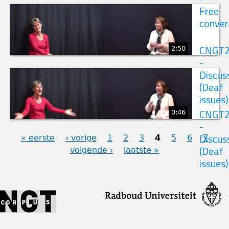
Free
conver
2:50
CNGT
-
Discus
(Deaf
issues)
0:46
CNGT
-
« eerste
‹ vorige
1
2
3
4
5
6
7
Discus
volgende ›
laatste »
(Deaf
PAGINA'S
issues)