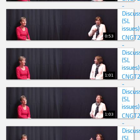
-
Discus
(SL
issues)
0:53
CNGT
-
Discus
(SL
issues)
1:01
CNGT
-
Discus
(SL
issues)
1:03
CNGT
-
Discus
(SL