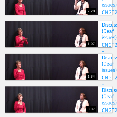
issues)
2:20
CNGT
-
Discus
(Deaf
issues)
1:07
CNGT
-
Discus
(Deaf
issues)
1:34
CNGT
-
Discus
(Deaf
issues)
0:07
CNGT
-