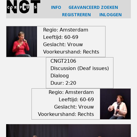
Jump
INFO
GEAVANCEERD ZOEKEN
to
REGISTREREN
INLOGGEN
navigation
Back
to
Regio: Amsterdam
top
Leeftijd: 60-69
Geslacht: Vrouw
Voorkeurshand: Rechts
CNGT2106
Discussion (Deaf issues)
Dialoog
Duur:
2:20
Regio: Amsterdam
Leeftijd: 60-69
Geslacht: Vrouw
Voorkeurshand: Rechts