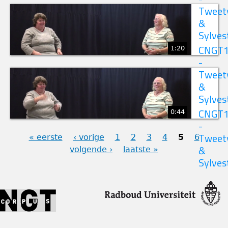
Tweet
&
Sylves
1:20
CNGT
-
Tweet
&
Sylves
0:44
CNGT
-
« eerste
‹ vorige
1
2
3
4
5
6
Tweet
volgende ›
laatste »
&
PAGINA'S
Sylves