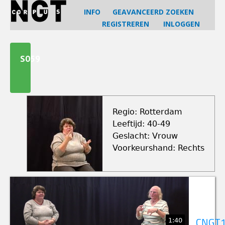
Jump
INFO
GEAVANCEERD ZOEKEN
to
REGISTREREN
INLOGGEN
navigation
Back
to
S059
top
Regio: Rotterdam
Leeftijd: 40-49
Geslacht: Vrouw
Voorkeurshand: Rechts
1:40
CNGT