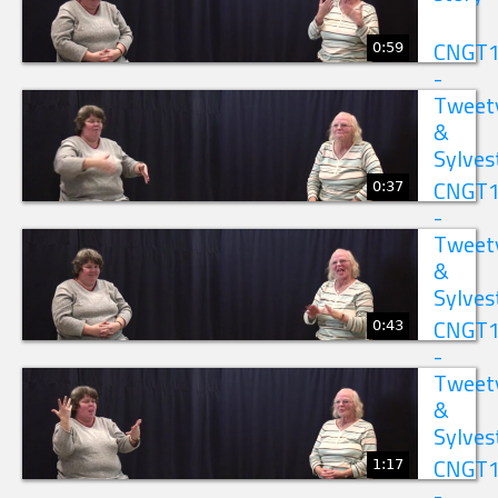
0:59
CNGT
-
Tweet
&
Sylves
0:37
CNGT
-
Tweet
&
Sylves
0:43
CNGT
-
Tweet
&
Sylves
1:17
CNGT
-