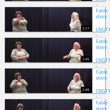
-
Fable
story
1:17
CNGT
-
Fable
story
1:45
CNGT
-
Fable
story
1:09
CNGT
-
Fable
story