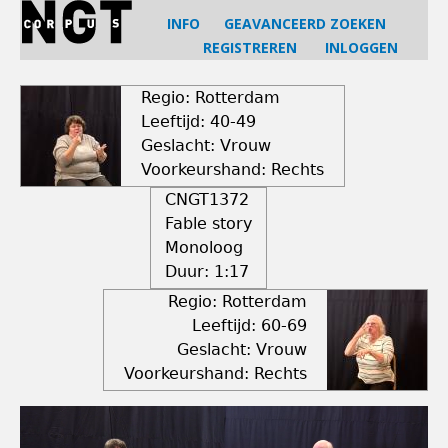
Jump
INFO
GEAVANCEERD ZOEKEN
to
REGISTREREN
INLOGGEN
navigation
Back
to
Regio: Rotterdam
top
Leeftijd: 40-49
Geslacht: Vrouw
Voorkeurshand: Rechts
CNGT1372
Fable story
Monoloog
Duur:
1:17
Regio: Rotterdam
Leeftijd: 60-69
Geslacht: Vrouw
Voorkeurshand: Rechts