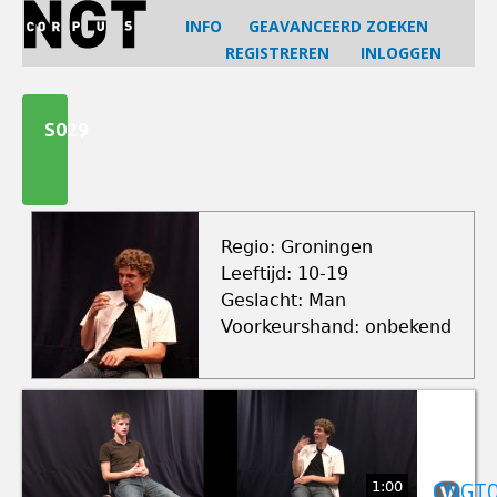
Jump
INFO
GEAVANCEERD ZOEKEN
to
REGISTREREN
INLOGGEN
navigation
Back
to
S029
top
Regio: Groningen
Leeftijd: 10-19
Geslacht: Man
Voorkeurshand: onbekend
1:00
CNGT