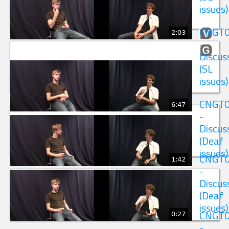
issues)
CNGT
2:03
-
Discus
(SL
issues)
CNGT
6:47
-
Discus
(Deaf
issues)
CNGT
1:42
-
Discus
(Deaf
issues)
0:27
CNGT
-