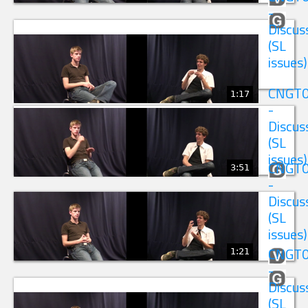
-
Discus
(SL
issues)
CNGT
1:17
-
Discus
(SL
issues)
3:51
CNGT
-
Discus
(SL
issues)
1:21
CNGT
-
Discus
(SL