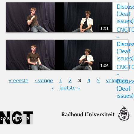
Discus
(Deaf
issues)
1:01
CNGT
-
Discus
(Deaf
issues)
1:06
CNGT
-
« eerste
‹ vorige
1
2
3
4
5
volgende
Discus
›
laatste »
(Deaf
PAGINA'S
issues)