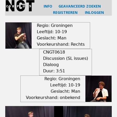
Jump
INFO
GEAVANCEERD ZOEKEN
to
REGISTREREN
INLOGGEN
navigation
Back
to
Regio: Groningen
top
Leeftijd: 10-19
Geslacht: Man
Voorkeurshand: Rechts
CNGT0618
Discussion (SL issues)
Dialoog
Duur:
3:51
Regio: Groningen
Leeftijd: 10-19
Geslacht: Man
Voorkeurshand: onbekend