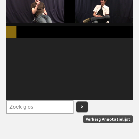
>
Verberg Annotatielijst