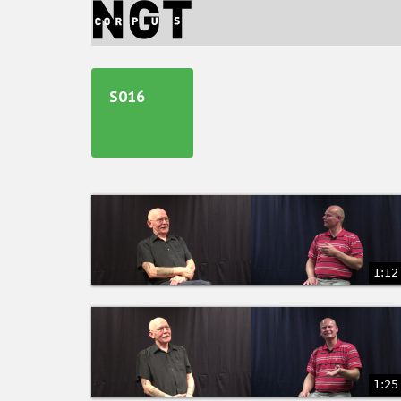
Jump
to
navigation
Back
to
S016
top
1:12
1:25