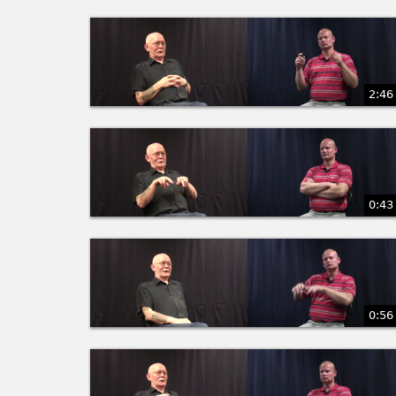
2:46
0:43
0:56