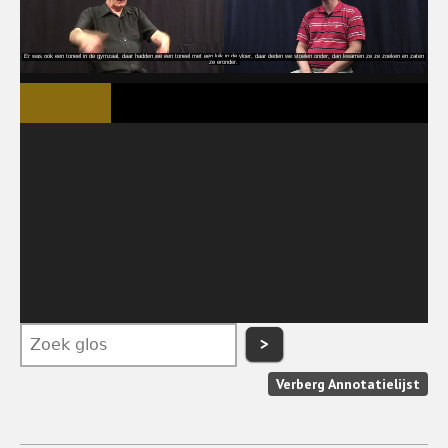
>
Verberg Annotatielijst