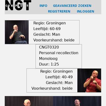
Jump
INFO
GEAVANCEERD ZOEKEN
to
REGISTREREN
INLOGGEN
navigation
Back
to
Regio: Groningen
top
Leeftijd: 60-69
Geslacht: Man
Voorkeurshand: beide
CNGT0320
Personal recollection
Monoloog
Duur:
1:25
Regio: Groningen
Leeftijd: 40-49
Geslacht: Man
Voorkeurshand: beide