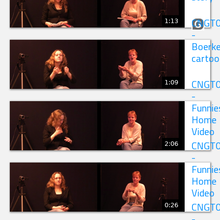
1:13
CNGT
-
Boerk
cartoo
1:09
CNGT
-
Funnie
Home
Video
2:06
CNGT
-
Funnie
Home
Video
0:26
CNGT
-