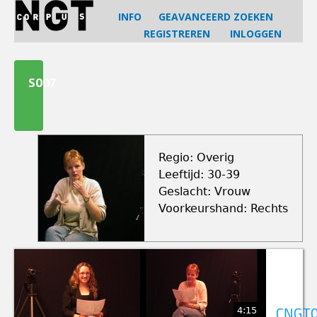
Jump
INFO
GEAVANCEERD ZOEKEN
to
REGISTREREN
INLOGGEN
navigation
Back
to
S007
top
Regio: Overig
Leeftijd: 30-39
Geslacht: Vrouw
Voorkeurshand: Rechts
4:15
CNGT