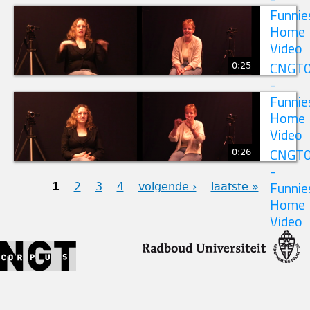
Funnie
Home
Video
0:25
CNGT
-
Funnie
Home
Video
0:26
CNGT
-
1
2
3
4
volgende ›
laatste »
Funnie
Home
PAGINA'S
Video