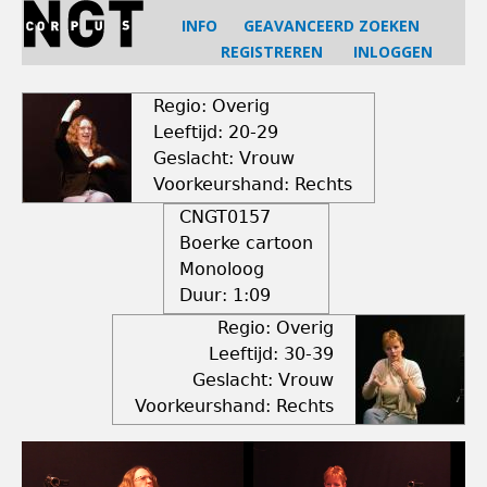
Jump
INFO
GEAVANCEERD ZOEKEN
to
REGISTREREN
INLOGGEN
navigation
Back
to
Regio: Overig
top
Leeftijd: 20-29
Geslacht: Vrouw
Voorkeurshand: Rechts
CNGT0157
Boerke cartoon
Monoloog
Duur:
1:09
Regio: Overig
Leeftijd: 30-39
Geslacht: Vrouw
Voorkeurshand: Rechts