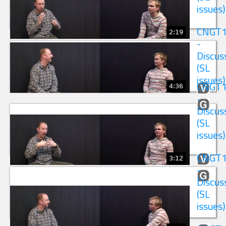
issues)
CNGT
2:19
-
Discus
(SL
issues)
4:36
CNGT
-
Discus
(SL
issues)
CNGT
3:12
-
Discus
(SL
issues)