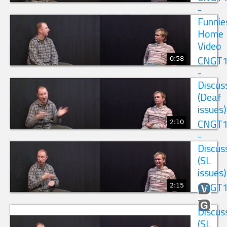
-
Funnie
Home
Video
0:58
CNGT
-
Discus
(Deaf
issues)
2:10
CNGT
-
Discus
(SL
issues)
2:15
CNGT
-
Discus
(SL