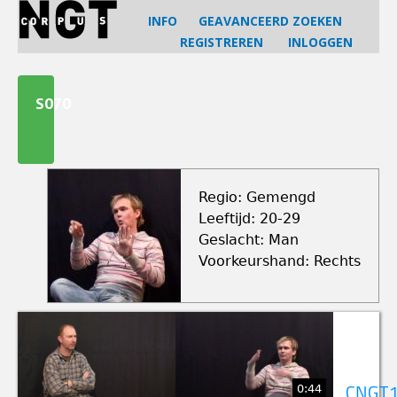
Jump
INFO
GEAVANCEERD ZOEKEN
to
REGISTREREN
INLOGGEN
navigation
Back
to
S070
top
Regio: Gemengd
Leeftijd: 20-29
Geslacht: Man
Voorkeurshand: Rechts
0:44
CNGT