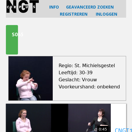
Jump
INFO
GEAVANCEERD ZOEKEN
to
REGISTREREN
INLOGGEN
navigation
Back
to
S065
top
Regio: St. Michielsgestel
Leeftijd: 30-39
Geslacht: Vrouw
Voorkeurshand: onbekend
0:45
CNGT