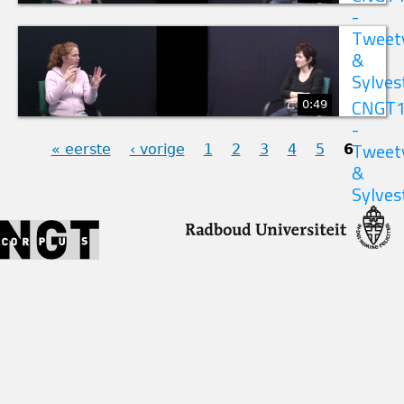
-
Tweet
&
Sylves
0:49
CNGT
-
« eerste
‹ vorige
1
2
3
4
5
6
Tweet
&
PAGINA'S
Sylves