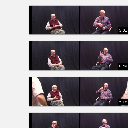
5:01
8:49
5:18