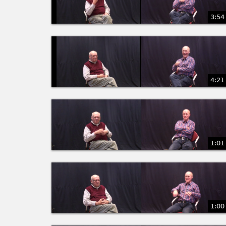
3:54
4:21
1:01
1:00