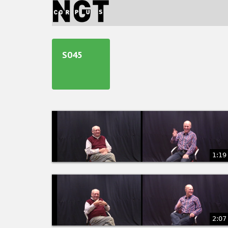
Jump
to
navigation
Back
to
S045
top
1:19
2:07