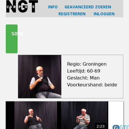
Jump
INFO
GEAVANCEERD ZOEKEN
to
REGISTREREN
INLOGGEN
navigation
Back
to
S038
top
Regio: Groningen
Leeftijd: 60-69
Geslacht: Man
Voorkeurshand: beide
2:23
CNGT