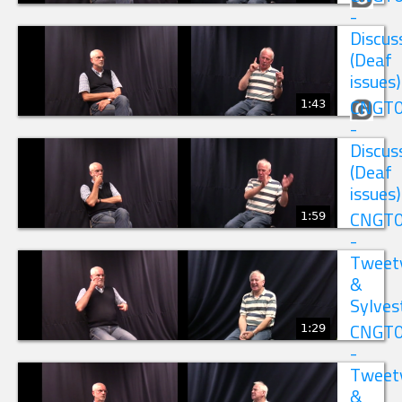
-
Discus
(Deaf
issues)
1:43
CNGT
-
Discus
(Deaf
issues)
1:59
CNGT
-
Tweet
&
Sylves
1:29
CNGT
-
Tweet
&