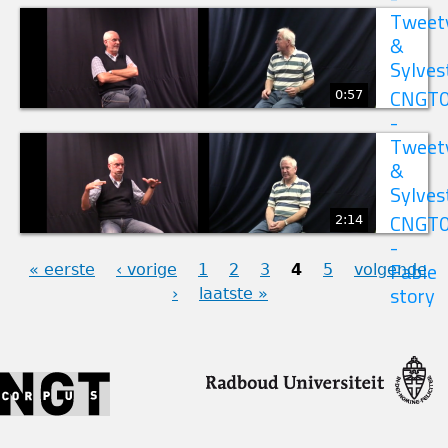
Tweet
&
Sylves
0:57
CNGT
-
Tweet
&
Sylves
2:14
CNGT
-
« eerste
‹ vorige
1
2
3
4
5
volgende
Fable
›
laatste »
story
PAGINA'S