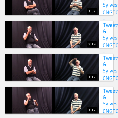
Sylves
1:52
CNGT
-
Tweet
&
Sylves
2:19
CNGT
-
Tweet
&
Sylves
1:17
CNGT
-
Tweet
&
Sylves
1:12
CNGT
-