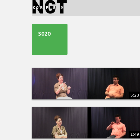
Jump
to
navigation
Back
to
S020
top
5:23
1:49