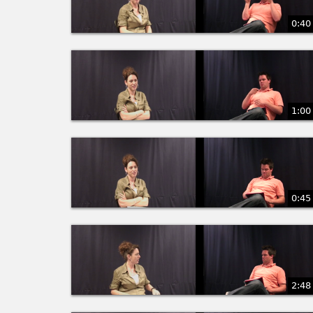
0:40
1:00
0:45
2:48