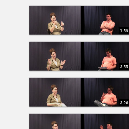
1:59
3:55
3:26