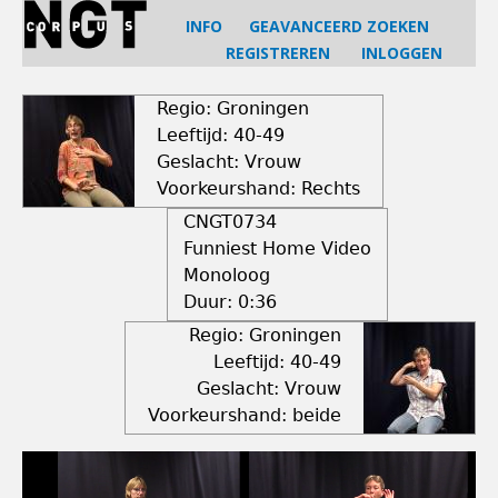
Jump
INFO
GEAVANCEERD ZOEKEN
to
REGISTREREN
INLOGGEN
navigation
Back
to
Regio: Groningen
top
Leeftijd: 40-49
Geslacht: Vrouw
Voorkeurshand: Rechts
CNGT0734
Funniest Home Video
Monoloog
Duur:
0:36
Regio: Groningen
Leeftijd: 40-49
Geslacht: Vrouw
Voorkeurshand: beide