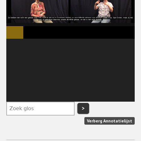
>
Verberg Annotatielijst