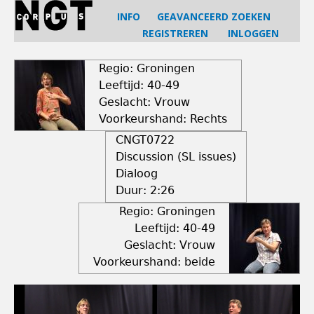
Jump
INFO
GEAVANCEERD ZOEKEN
to
REGISTREREN
INLOGGEN
navigation
Back
to
Regio: Groningen
top
Leeftijd: 40-49
Geslacht: Vrouw
Voorkeurshand: Rechts
CNGT0722
Discussion (SL issues)
Dialoog
Duur:
2:26
Regio: Groningen
Leeftijd: 40-49
Geslacht: Vrouw
Voorkeurshand: beide