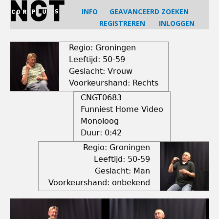
Jump
INFO
GEAVANCEERD ZOEKEN
to
REGISTREREN
INLOGGEN
navigation
Back
to
Regio: Groningen
top
Leeftijd: 50-59
Geslacht: Vrouw
Voorkeurshand: Rechts
CNGT0683
Funniest Home Video
Monoloog
Duur:
0:42
Regio: Groningen
Leeftijd: 50-59
Geslacht: Man
Voorkeurshand: onbekend