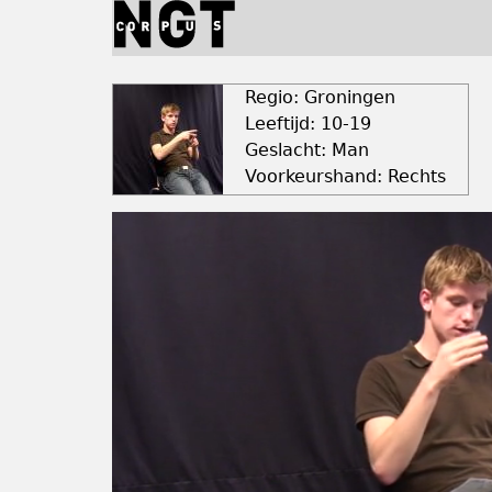
Jump
to
navigation
Back
to
Regio: Groningen
top
Leeftijd: 10-19
Geslacht: Man
Voorkeurshand: Rechts