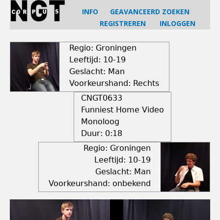
Jump
INFO
GEAVANCEERD ZOEKEN
to
REGISTREREN
INLOGGEN
navigation
Back
to
Regio: Groningen
top
Leeftijd: 10-19
Geslacht: Man
Voorkeurshand: Rechts
CNGT0633
Funniest Home Video
Monoloog
Duur:
0:18
Regio: Groningen
Leeftijd: 10-19
Geslacht: Man
Voorkeurshand: onbekend