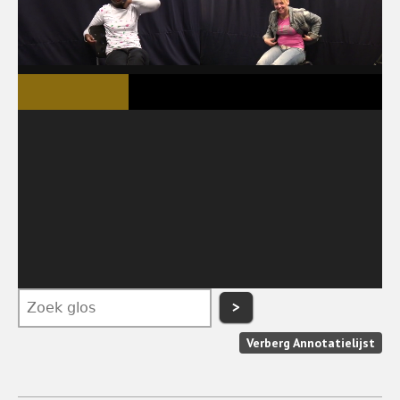
>
Verberg Annotatielijst