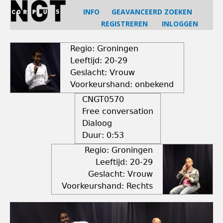
Jump
INFO
GEAVANCEERD ZOEKEN
to
REGISTREREN
INLOGGEN
navigation
Back
to
Regio: Groningen
top
Leeftijd: 20-29
Geslacht: Vrouw
Voorkeurshand: onbekend
CNGT0570
Free conversation
Dialoog
Duur:
0:53
Regio: Groningen
Leeftijd: 20-29
Geslacht: Vrouw
Voorkeurshand: Rechts