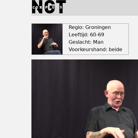
Jump
to
navigation
Back
to
Regio: Groningen
top
Leeftijd: 60-69
Geslacht: Man
Voorkeurshand: beide