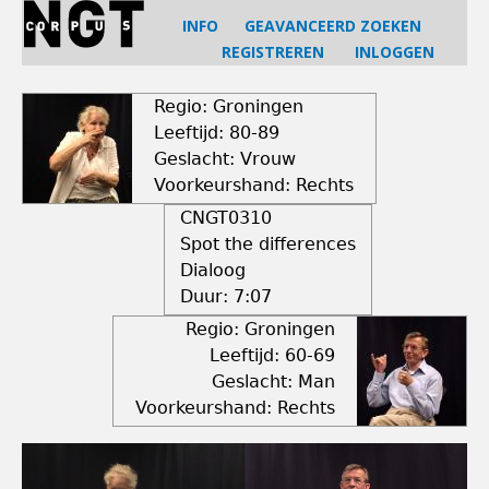
Jump
INFO
GEAVANCEERD ZOEKEN
to
REGISTREREN
INLOGGEN
navigation
Back
to
Regio: Groningen
top
Leeftijd: 80-89
Geslacht: Vrouw
Voorkeurshand: Rechts
CNGT0310
Spot the differences
Dialoog
Duur:
7:07
Regio: Groningen
Leeftijd: 60-69
Geslacht: Man
Voorkeurshand: Rechts