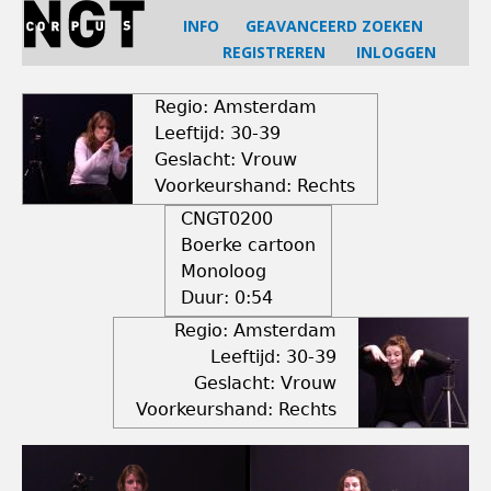
Jump
INFO
GEAVANCEERD ZOEKEN
to
REGISTREREN
INLOGGEN
navigation
Back
to
Regio: Amsterdam
top
Leeftijd: 30-39
Geslacht: Vrouw
Voorkeurshand: Rechts
CNGT0200
Boerke cartoon
Monoloog
Duur:
0:54
Regio: Amsterdam
Leeftijd: 30-39
Geslacht: Vrouw
Voorkeurshand: Rechts