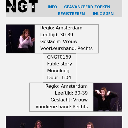
Jump
INFO
GEAVANCEERD ZOEKEN
to
REGISTREREN
INLOGGEN
navigation
Back
to
Regio: Amsterdam
top
Leeftijd: 30-39
Geslacht: Vrouw
Voorkeurshand: Rechts
CNGT0169
Fable story
Monoloog
Duur:
1:04
Regio: Amsterdam
Leeftijd: 30-39
Geslacht: Vrouw
Voorkeurshand: Rechts