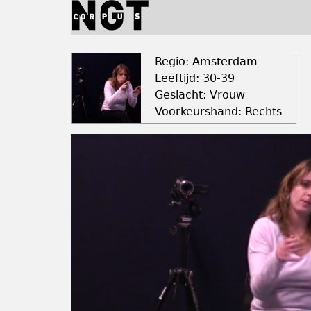
Jump
to
navigation
Back
to
Regio: Amsterdam
top
Leeftijd: 30-39
Geslacht: Vrouw
Voorkeurshand: Rechts