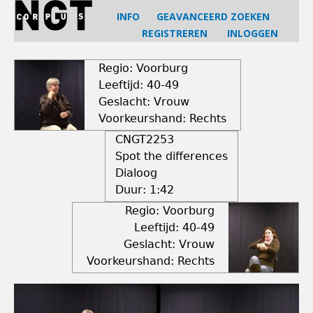
Jump
INFO
GEAVANCEERD ZOEKEN
to
REGISTREREN
INLOGGEN
navigation
Back
to
Regio: Voorburg
top
Leeftijd: 40-49
Geslacht: Vrouw
Voorkeurshand: Rechts
CNGT2253
Spot the differences
Dialoog
Duur:
1:42
Regio: Voorburg
Leeftijd: 40-49
Geslacht: Vrouw
Voorkeurshand: Rechts