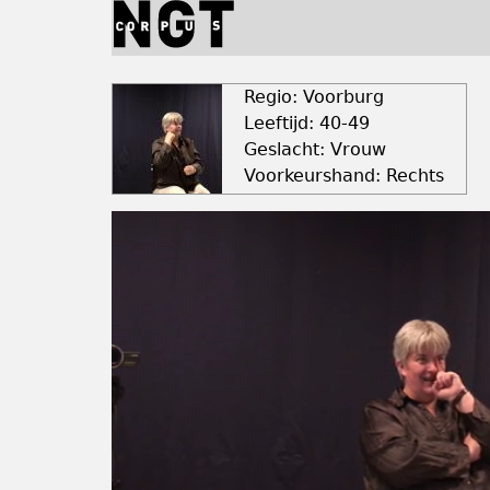
Jump
to
navigation
Back
to
Regio: Voorburg
top
Leeftijd: 40-49
Geslacht: Vrouw
Voorkeurshand: Rechts