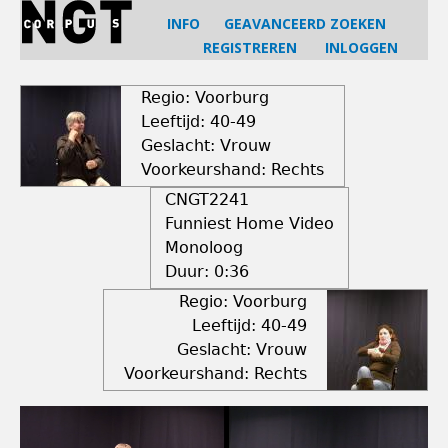
Jump
INFO
GEAVANCEERD ZOEKEN
to
REGISTREREN
INLOGGEN
navigation
Back
to
Regio: Voorburg
top
Leeftijd: 40-49
Geslacht: Vrouw
Voorkeurshand: Rechts
CNGT2241
Funniest Home Video
Monoloog
Duur:
0:36
Regio: Voorburg
Leeftijd: 40-49
Geslacht: Vrouw
Voorkeurshand: Rechts