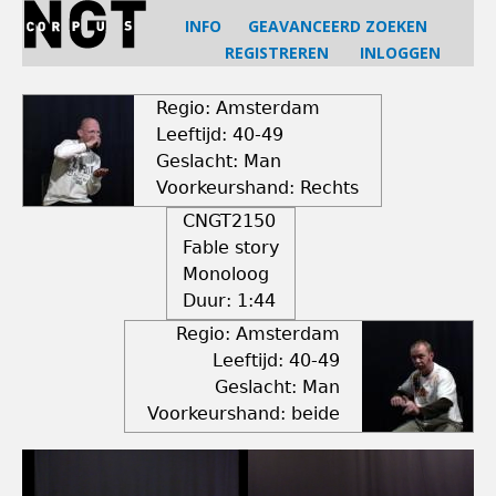
Jump
INFO
GEAVANCEERD ZOEKEN
to
REGISTREREN
INLOGGEN
navigation
Back
to
Regio: Amsterdam
top
Leeftijd: 40-49
Geslacht: Man
Voorkeurshand: Rechts
CNGT2150
Fable story
Monoloog
Duur:
1:44
Regio: Amsterdam
Leeftijd: 40-49
Geslacht: Man
Voorkeurshand: beide