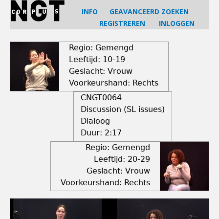
Jump
INFO
GEAVANCEERD ZOEKEN
to
REGISTREREN
INLOGGEN
navigation
Back
to
Regio: Gemengd
top
Leeftijd: 10-19
Geslacht: Vrouw
Voorkeurshand: Rechts
CNGT0064
Discussion (SL issues)
Dialoog
Duur:
2:17
Regio: Gemengd
Leeftijd: 20-29
Geslacht: Vrouw
Voorkeurshand: Rechts