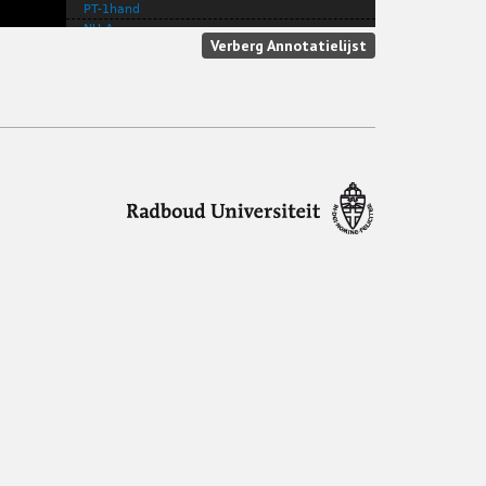
PT-1hand
NU-A
Verberg Annotatielijst
MEER-A
HOREN-A
NIET-A
HOREN-B
ONDERWIJS-A
ALTIJD
HOREN-A
ONDERWIJS-A
OMDAT-A
OUDER-A
OUDER-B
WILLEN-A
HOREN-B
KIND.PL
CI-A
LEREN-A
PRATEN-B
PO
PT-1hand
PT-1hand
MAL
PT-1hand
PO