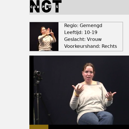
Jump
to
navigation
Back
to
Regio: Gemengd
top
Leeftijd: 10-19
Geslacht: Vrouw
Voorkeurshand: Rechts