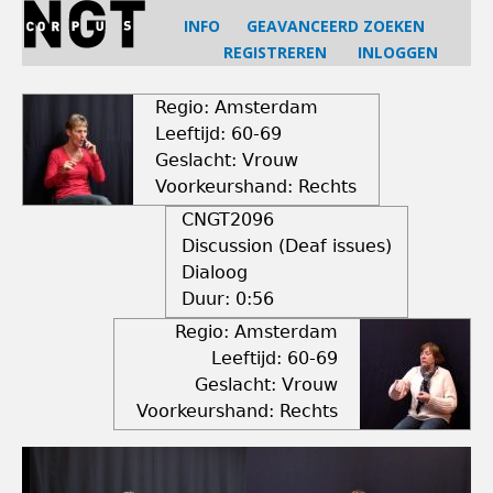
Jump
INFO
GEAVANCEERD ZOEKEN
to
REGISTREREN
INLOGGEN
navigation
Back
to
Regio: Amsterdam
top
Leeftijd: 60-69
Geslacht: Vrouw
Voorkeurshand: Rechts
CNGT2096
Discussion (Deaf issues)
Dialoog
Duur:
0:56
Regio: Amsterdam
Leeftijd: 60-69
Geslacht: Vrouw
Voorkeurshand: Rechts