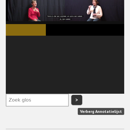
>
Verberg Annotatielijst