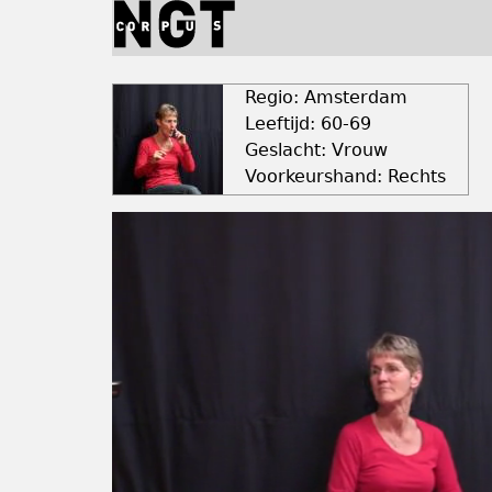
Jump
to
navigation
Back
to
Regio: Amsterdam
top
Leeftijd: 60-69
Geslacht: Vrouw
Voorkeurshand: Rechts