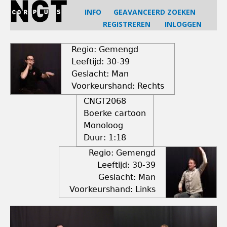
Jump
INFO
GEAVANCEERD ZOEKEN
to
REGISTREREN
INLOGGEN
navigation
Back
to
Regio: Gemengd
top
Leeftijd: 30-39
Geslacht: Man
Voorkeurshand: Rechts
CNGT2068
Boerke cartoon
Monoloog
Duur:
1:18
Regio: Gemengd
Leeftijd: 30-39
Geslacht: Man
Voorkeurshand: Links