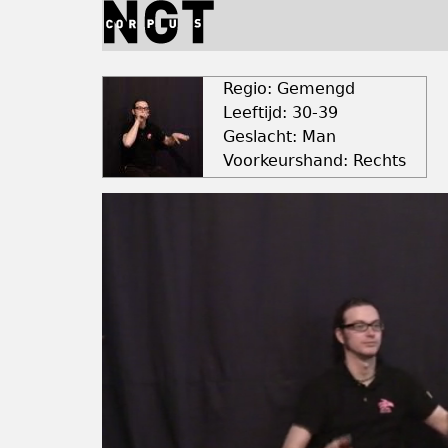
Jump
to
navigation
Back
to
Regio: Gemengd
top
Leeftijd: 30-39
Geslacht: Man
Voorkeurshand: Rechts