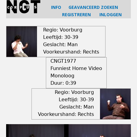
Jump
INFO
GEAVANCEERD ZOEKEN
to
REGISTREREN
INLOGGEN
navigation
Back
to
Regio: Voorburg
top
Leeftijd: 30-39
Geslacht: Man
Voorkeurshand: Rechts
CNGT1977
Funniest Home Video
Monoloog
Duur:
0:39
Regio: Voorburg
Leeftijd: 30-39
Geslacht: Man
Voorkeurshand: Rechts