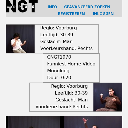
Jump
INFO
GEAVANCEERD ZOEKEN
to
REGISTREREN
INLOGGEN
navigation
Back
to
Regio: Voorburg
top
Leeftijd: 30-39
Geslacht: Man
Voorkeurshand: Rechts
CNGT1970
Funniest Home Video
Monoloog
Duur:
0:20
Regio: Voorburg
Leeftijd: 30-39
Geslacht: Man
Voorkeurshand: Rechts