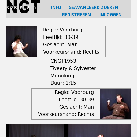
Jump
INFO
GEAVANCEERD ZOEKEN
to
REGISTREREN
INLOGGEN
navigation
Back
to
Regio: Voorburg
top
Leeftijd: 30-39
Geslacht: Man
Voorkeurshand: Rechts
CNGT1953
Tweety & Sylvester
Monoloog
Duur:
1:15
Regio: Voorburg
Leeftijd: 30-39
Geslacht: Man
Voorkeurshand: Rechts