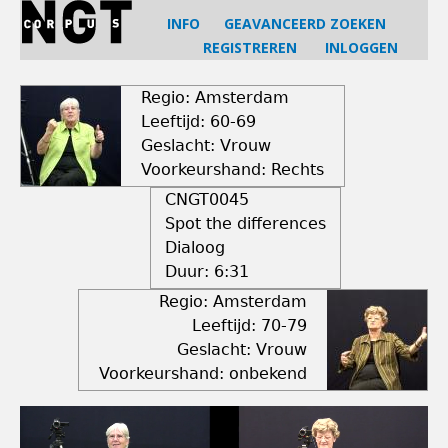
Jump
INFO
GEAVANCEERD ZOEKEN
to
REGISTREREN
INLOGGEN
navigation
Back
to
Regio: Amsterdam
top
Leeftijd: 60-69
Geslacht: Vrouw
Voorkeurshand: Rechts
CNGT0045
Spot the differences
Dialoog
Duur:
6:31
Regio: Amsterdam
Leeftijd: 70-79
Geslacht: Vrouw
Voorkeurshand: onbekend