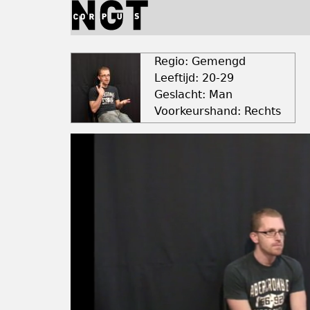
Jump
to
navigation
Back
to
Regio: Gemengd
top
Leeftijd: 20-29
Geslacht: Man
Voorkeurshand: Rechts