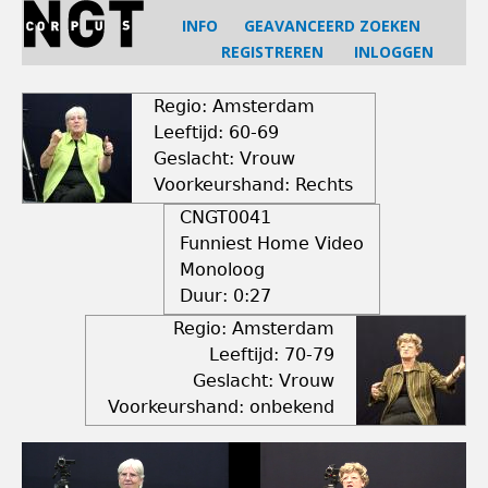
Jump
INFO
GEAVANCEERD ZOEKEN
to
REGISTREREN
INLOGGEN
navigation
Back
to
Regio: Amsterdam
top
Leeftijd: 60-69
Geslacht: Vrouw
Voorkeurshand: Rechts
CNGT0041
Funniest Home Video
Monoloog
Duur:
0:27
Regio: Amsterdam
Leeftijd: 70-79
Geslacht: Vrouw
Voorkeurshand: onbekend